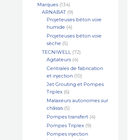
Marques
134
ARNABAT
9
Projeteuses béton voie
humide
4
Projeteuses béton voie
sèche
5
TECNIWELL
72
Agitateurs
4
Centrales de fabrication
et injection
10
Jet Grouting et Pompes
Triplex
6
Malaxeurs autonomes sur
châssis
5
Pompes transfert
4
Pompes Triplex
9
Pompes injection