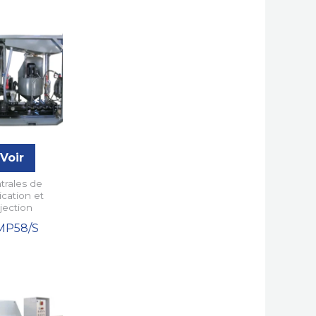
Voir
trales de
ication et
njection
MP58/S