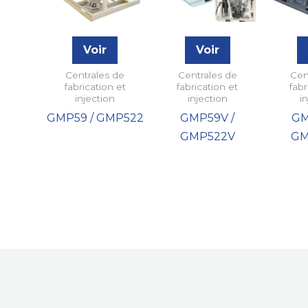
Voir
Voir
Centrales de
Centrales de
Cen
fabrication et
fabrication et
fabr
injection
injection
i
GMP59 / GMP522
GMP59V /
GM
GMP522V
GM