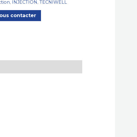
ction
,
INJECTION
,
TECNIWELL
ous contacter