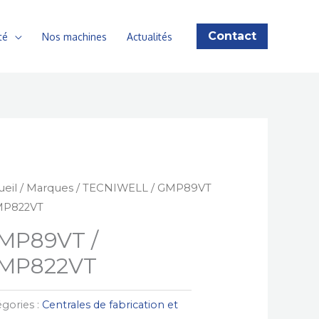
Contact
té
Nos machines
Actualités
ueil
/
Marques
/
TECNIWELL
/ GMP89VT
MP822VT
MP89VT /
MP822VT
gories :
Centrales de fabrication et