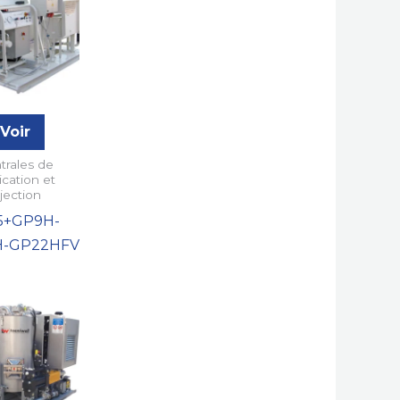
Voir
trales de
ication et
njection
5+GP9H-
H-GP22HFV