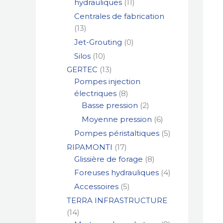
hydrauliques
11
Centrales de fabrication
13
Jet-Grouting
0
Silos
10
GERTEC
13
Pompes injection
électriques
8
Basse pression
2
Moyenne pression
6
Pompes péristaltiques
5
RIPAMONTI
17
Glissière de forage
8
Foreuses hydrauliques
4
Accessoires
5
TERRA INFRASTRUCTURE
14