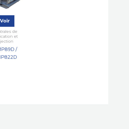
Voir
trales de
ication et
njection
P89D /
P822D