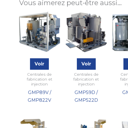
Vous aimerez peut-être aussi…
Voir
Voir
Centrales de
Centrales de
Cen
fabrication et
fabrication et
fabr
injection
injection
i
GMP89V /
GMP59D /
G
GMP822V
GMP522D