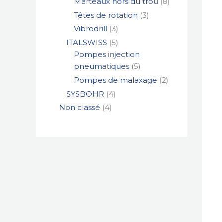
Marteaux hors du trou
8
Têtes de rotation
3
Vibrodrill
3
ITALSWISS
5
Pompes injection
pneumatiques
5
Pompes de malaxage
2
SYSBOHR
4
Non classé
4