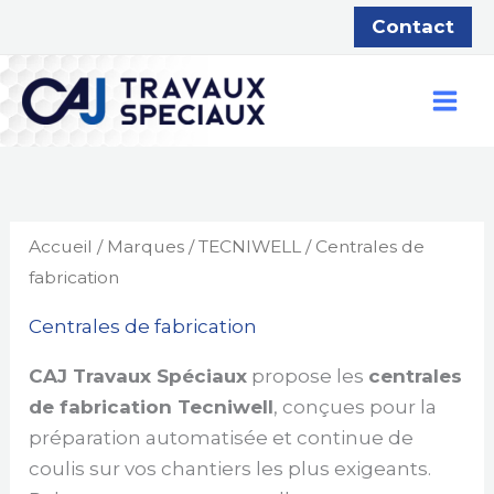
Aller
Contact
au
contenu
Accueil
/
Marques
/
TECNIWELL
/ Centrales de
fabrication
Centrales de fabrication
CAJ Travaux Spéciaux
propose les
centrales
de fabrication Tecniwell
, conçues pour la
préparation automatisée et continue de
coulis sur vos chantiers les plus exigeants.