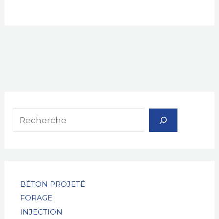
R
e
c
h
e
r
BÉTON PROJETÉ
FORAGE
c
INJECTION
h