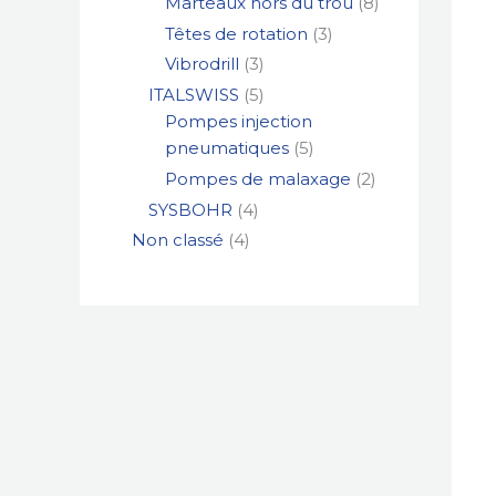
Marteaux hors du trou
8
Têtes de rotation
3
Vibrodrill
3
ITALSWISS
5
Pompes injection
pneumatiques
5
Pompes de malaxage
2
SYSBOHR
4
Non classé
4