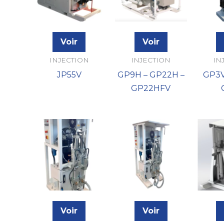
Voir
Voir
INJECTION
INJECTION
IN
JP55V
GP9H – GP22H –
GP3V
GP22HFV
Voir
Voir