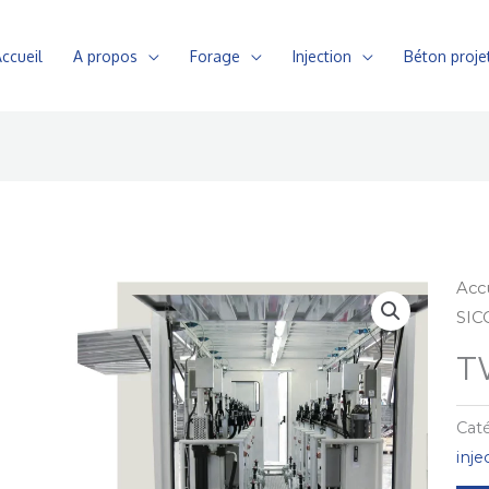
ccueil
A propos
Forage
Injection
Béton proje
Acc
SIC
T
Caté
inje