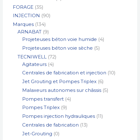
s
s
t
s
s
s
s
s
s
s
s
FORAGE
35
s
INJECTION
90
Marques
134
ARNABAT
9
Projeteuses béton voie humide
4
Projeteuses béton voie sèche
5
TECNIWELL
72
Agitateurs
4
Centrales de fabrication et injection
10
Jet Grouting et Pompes Triplex
6
Malaxeurs autonomes sur châssis
5
Pompes transfert
4
Pompes Triplex
9
Pompes injection hydrauliques
11
Centrales de fabrication
13
Jet-Grouting
0