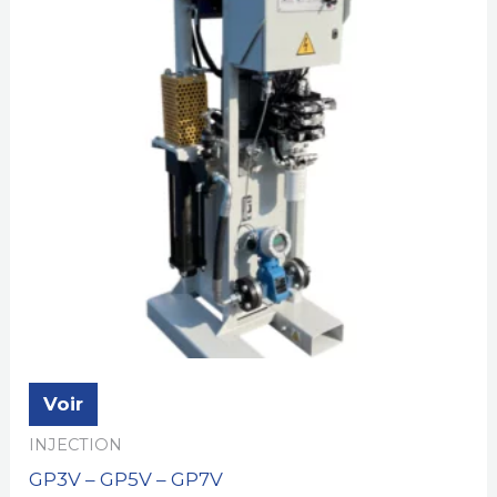
Voir
INJECTION
GP3V – GP5V – GP7V