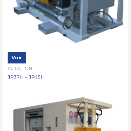
Voir
INJECTION
JP37H – JP45H