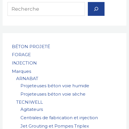
e
c
h
e
r
BÉTON PROJETÉ
FORAGE
c
INJECTION
h
Marques
e
ARNABAT
Projeteuses béton voie humide
Projeteuses béton voie sèche
TECNIWELL
Agitateurs
Centrales de fabrication et injection
Jet Grouting et Pompes Triplex