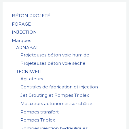
e
r
BÉTON PROJETÉ
FORAGE
c
INJECTION
h
Marques
e
ARNABAT
Projeteuses béton voie humide
Projeteuses béton voie sèche
TECNIWELL
Agitateurs
Centrales de fabrication et injection
Jet Grouting et Pompes Triplex
Malaxeurs autonomes sur châssis
Pompes transfert
Pompes Triplex
Pompes injection hydrauliques