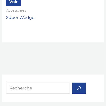
Voir
Accessoires
Super Wedge
R
e
c
h