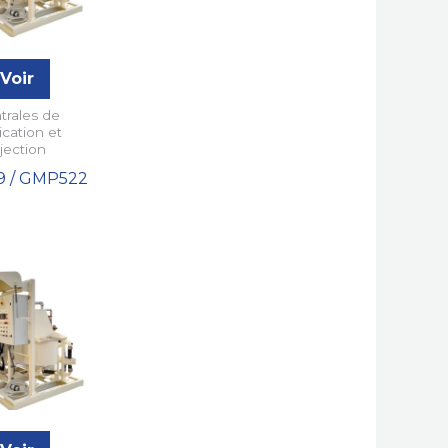
Voir
trales de
ication et
njection
 / GMP522