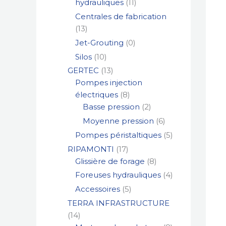
hydrauliques
11
Centrales de fabrication
13
Jet-Grouting
0
Silos
10
GERTEC
13
Pompes injection
électriques
8
Basse pression
2
Moyenne pression
6
Pompes péristaltiques
5
RIPAMONTI
17
Glissière de forage
8
Foreuses hydrauliques
4
Accessoires
5
TERRA INFRASTRUCTURE
14