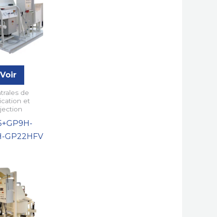
Voir
trales de
ication et
njection
5+GP9H-
H-GP22HFV