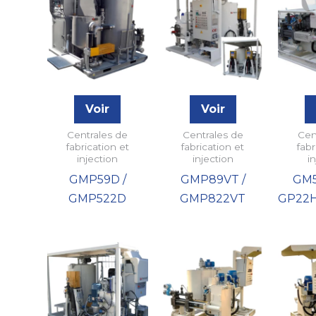
Voir
Voir
Centrales de
Centrales de
Cen
fabrication et
fabrication et
fabr
injection
injection
i
GMP59D /
GMP89VT /
GM
GMP522D
GMP822VT
GP22