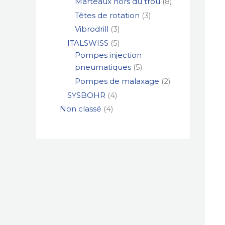
Marteaux hors du trou
8
Têtes de rotation
3
Vibrodrill
3
ITALSWISS
5
Pompes injection
pneumatiques
5
Pompes de malaxage
2
SYSBOHR
4
Non classé
4