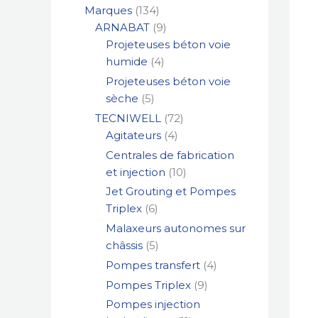
Marques
134
ARNABAT
9
Projeteuses béton voie
humide
4
Projeteuses béton voie
sèche
5
TECNIWELL
72
Agitateurs
4
Centrales de fabrication
et injection
10
Jet Grouting et Pompes
Triplex
6
Malaxeurs autonomes sur
châssis
5
Pompes transfert
4
Pompes Triplex
9
Pompes injection