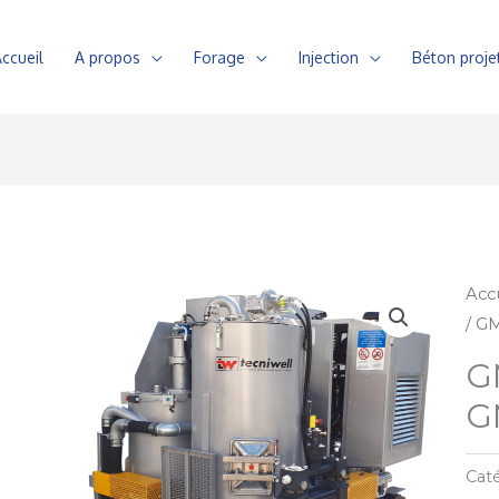
ccueil
A propos
Forage
Injection
Béton proje
Acc
/ G
G
G
Caté