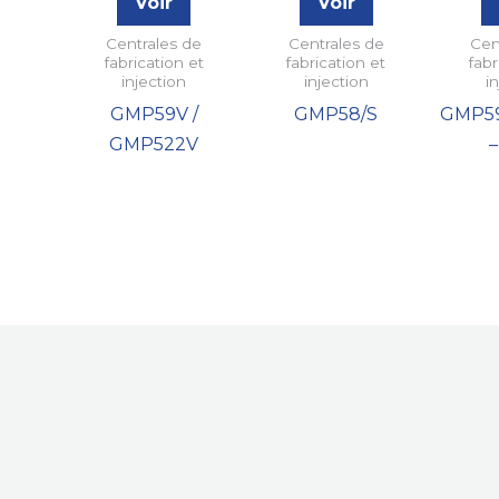
Voir
Voir
Centrales de
Centrales de
Cen
fabrication et
fabrication et
fabr
injection
injection
i
GMP59V /
GMP58/S
GMP59
GMP522V
–