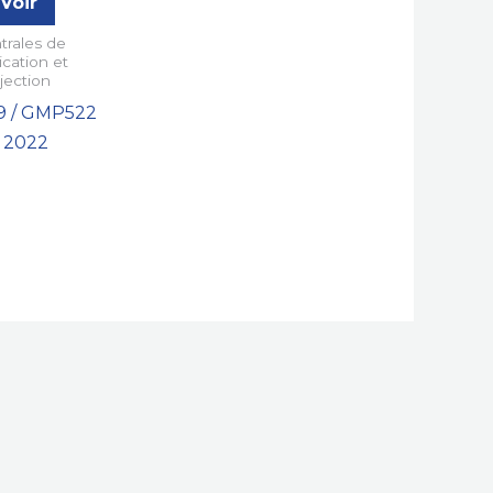
Voir
trales de
ication et
njection
 / GMP522
 2022