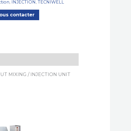
ction
,
INJECTION
,
TECNIWELL
ous contacter
T MIXING / INJECTION UNIT