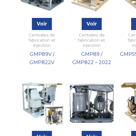
Voir
Voir
Centrales de
Centrales de
Cen
fabrication et
fabrication et
fabr
injection
injection
i
GMP89V /
GMP89 /
GMP59
GMP822V
GMP822 – 2022