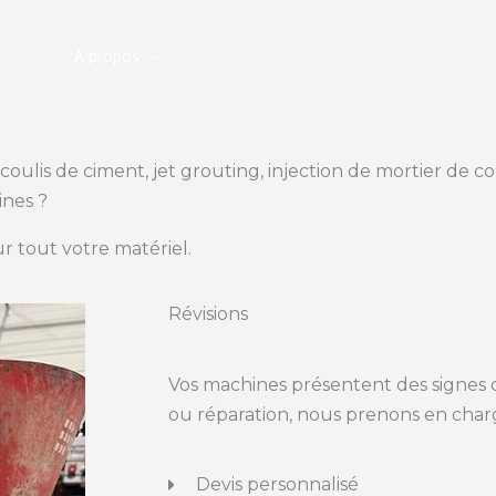
ccueil
A propos
Forage
Injection
Béton proje
coulis de ciment, jet grouting, injection de mortier de 
ines ?
r tout votre matériel.
Révisions
Vos machines présentent des signes 
ou réparation, nous prenons en charg
Devis personnalisé