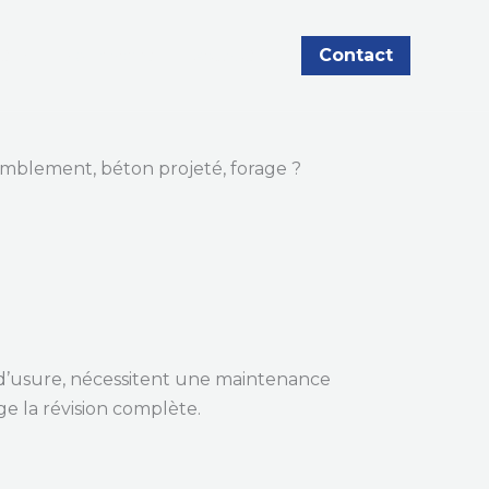
Contact
té
Nos machines
Actualités
comblement, béton projeté, forage ?
d’usure, nécessitent une maintenance
e la révision complète.