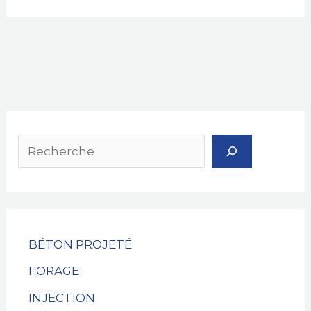
S
e
a
r
c
h
BÉTON PROJETÉ
FORAGE
INJECTION