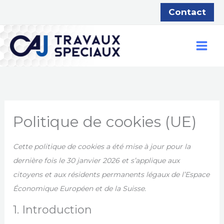
Aller
Contact
au
contenu
Consent
Consent
Consent
Consent
Consent
Consent
Consent
Consent
Consent
Préférenc
Statistiqu
Marketing
to
to
to
to
to
to
to
to
to
service
service
service
service
service
service
service
service
service
elementor
php
woocommer
google-
wordpress
google-
google-
google-
divers
Politique de cookies (UE)
adsense
analytics
recaptcha
maps
Cette politique de cookies a été mise à jour pour la
dernière fois le 30 janvier 2026 et s’applique aux
citoyens et aux résidents permanents légaux de l’Espace
Économique Européen et de la Suisse.
1. Introduction