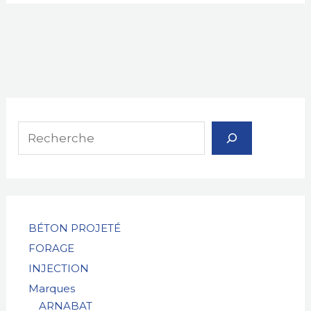
R
e
c
h
e
r
BÉTON PROJETÉ
FORAGE
c
INJECTION
h
Marques
e
ARNABAT