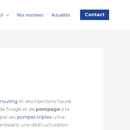
Contact
té
Nos machines
Actualités
Grouting
et des injections haute
de forage et de
pompage
à la
 par ses
pompes triplex
ultra-
rantissant une déstructuration