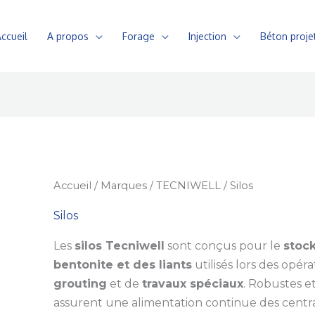
ccueil
A propos
Forage
Injection
Béton proje
Accueil
/
Marques
/
TECNIWELL
/ Silos
Silos
Les
silos Tecniwell
sont conçus pour le
stock
bentonite et des liants
utilisés lors des opéra
grouting
et de
travaux spéciaux
. Robustes et
assurent une alimentation continue des centra