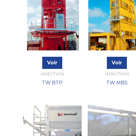
Voir
Voir
INJECTION
INJECTION
TW BTP
TW MBS