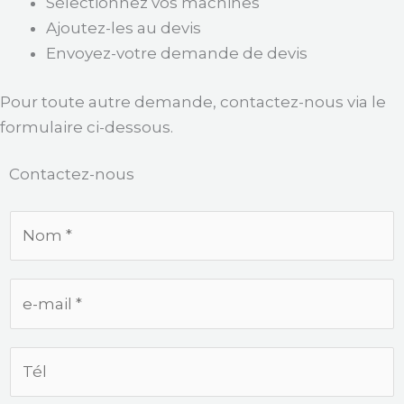
Sélectionnez vos machines
Ajoutez-les au devis
Envoyez-votre demande de devis
Pour toute autre demande, contactez-nous via le
formulaire ci-dessous.
Contactez-nous
N
o
m
e
*
-
m
T
a
é
i