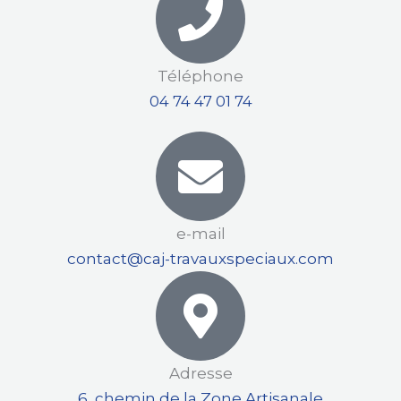
a
t
i
Téléphone
v
04 74 47 01 74
e
:
e-mail
contact@caj-travauxspeciaux.com
Adresse
6, chemin de la Zone Artisanale