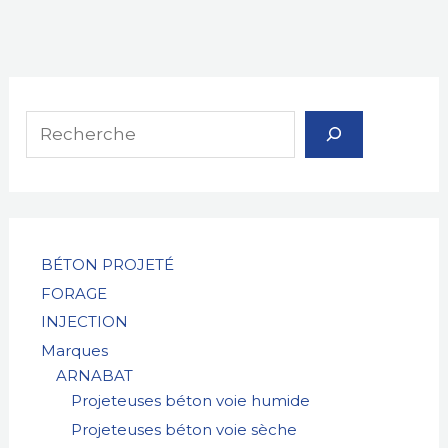
R
e
c
h
e
r
BÉTON PROJETÉ
FORAGE
c
INJECTION
h
Marques
e
ARNABAT
Projeteuses béton voie humide
Projeteuses béton voie sèche