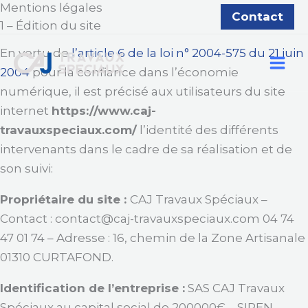
Mentions légales
Aller
Contact
1 – Édition du site
au
contenu
En vertu de
l’article 6 de la loi n° 2004-575 du 21 juin
2004
pour la confiance dans l’économie
numérique, il est précisé aux utilisateurs du site
internet
https://www.caj-
travauxspeciaux.com/
l’identité des différents
intervenants dans le cadre de sa réalisation et de
son suivi:
Propriétaire du site :
CAJ Travaux Spéciaux
–
Contact :
contact@caj-travauxspeciaux.com
04 74
47 01 74
– Adresse :
16, chemin de la Zone Artisanale
01310 CURTAFOND
.
Identification de l’entreprise :
SAS
CAJ Travaux
Spéciaux
au capital social de
200000
€ – SIREN