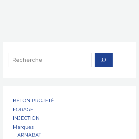
R
e
c
h
e
r
BÉTON PROJETÉ
FORAGE
c
INJECTION
h
Marques
e
ARNABAT