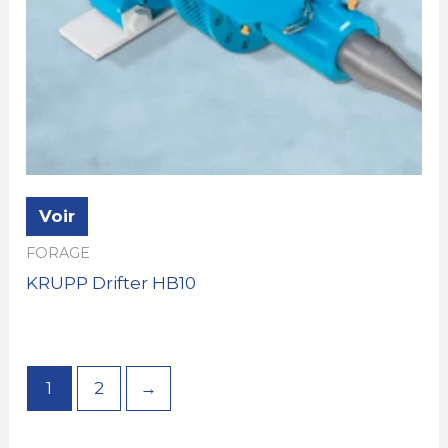
Voir
FORAGE
KRUPP Drifter HB10
1
2
→