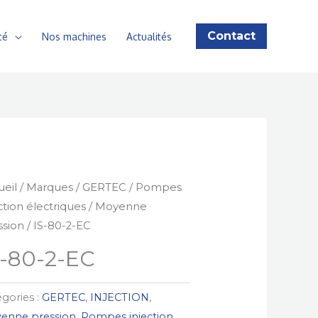
Contact
té
Nos machines
Actualités
ueil
/
Marques
/
GERTEC
/
Pompes
ction électriques
/
Moyenne
ssion
/ IS-80-2-EC
S-80-2-EC
gories :
GERTEC
,
INJECTION
,
enne pression
,
Pompes injection