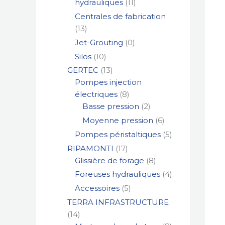
hydrauliques
11
Centrales de fabrication
13
Jet-Grouting
0
Silos
10
GERTEC
13
Pompes injection
électriques
8
Basse pression
2
Moyenne pression
6
Pompes péristaltiques
5
RIPAMONTI
17
Glissière de forage
8
Foreuses hydrauliques
4
Accessoires
5
TERRA INFRASTRUCTURE
14