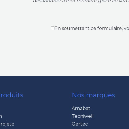
désabonner à tout moment grâce au lien 
En soumettant ce formulaire, v
roduits
Nos marques
Arnabat
n
Tecniwell
rojeté
Gertec