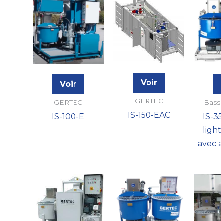
Voir
Voir
GERTEC
GERTEC
Bass
IS-150-EAC
IS-100-E
IS-3
ligh
avec 