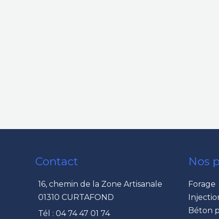
Contact
Nos p
16, chemin de la Zone Artisanale
Forage
01310 CURTAFOND
Injectio
Béton p
Tél : 04 74 47 01 74