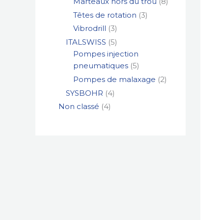
Marteaux hors du trou
8
Têtes de rotation
3
Vibrodrill
3
ITALSWISS
5
Pompes injection
pneumatiques
5
Pompes de malaxage
2
SYSBOHR
4
Non classé
4