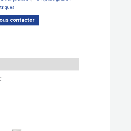
triques
ous contacter
C