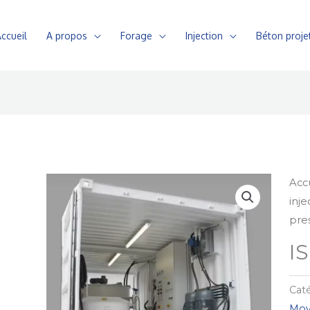
ccueil
A propos
Forage
Injection
Béton proje
Acc
inje
pre
I
Caté
Moy