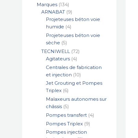
Marques
134
ARNABAT
9
Projeteuses béton voie
humide
4
Projeteuses béton voie
sèche
5
TECNIWELL
72
Agitateurs
4
Centrales de fabrication
et injection
10
Jet Grouting et Pompes
Triplex
6
Malaxeurs autonomes sur
châssis
5
Pompes transfert
4
Pompes Triplex
9
Pompes injection