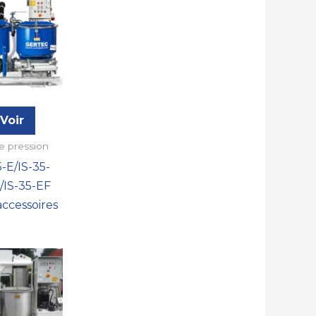
Voir
e pression
5-E/IS-35-
t/IS-35-EF
accessoires