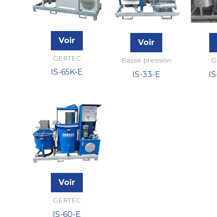
Voir
Voir
GERTEC
Basse pression
G
IS-65K-E
IS-33-E
I
Voir
GERTEC
IS-60-E