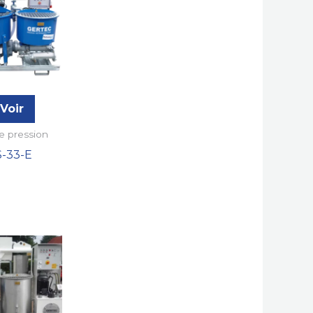
Voir
e pression
S-33-E