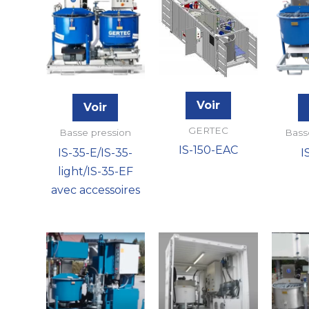
Voir
Voir
GERTEC
Basse pression
Bass
IS-150-EAC
IS-35-E/IS-35-
I
light/IS-35-EF
avec accessoires