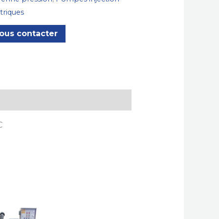
triques
ous contacter
C