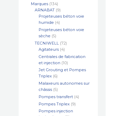
Marques
134
ARNABAT
9
Projeteuses béton voie
humide
4
Projeteuses béton voie
sèche
5
TECNIWELL
72
Agitateurs
4
Centrales de fabrication
et injection
10
Jet Grouting et Pompes
Triplex
6
Malaxeurs autonomes sur
châssis
5
Pompes transfert
4
Pompes Triplex
9
Pompes injection