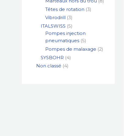
Marteaux hors du trou
8
Têtes de rotation
3
Vibrodrill
3
ITALSWISS
5
Pompes injection
pneumatiques
5
Pompes de malaxage
2
SYSBOHR
4
Non classé
4