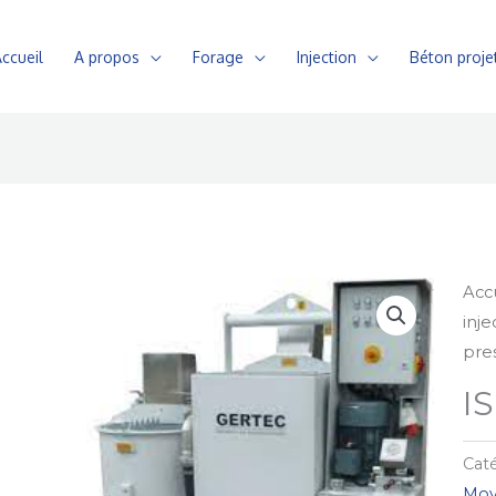
ccueil
A propos
Forage
Injection
Béton proje
Acc
inje
pre
I
Caté
Moy