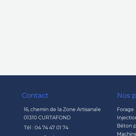
Contact
Nos p
16, chemin de la Zone Artisanale
Forage
01310 CURTAFOND
Injectio
Béton p
Tél : 04 74 47 01 74
Machine