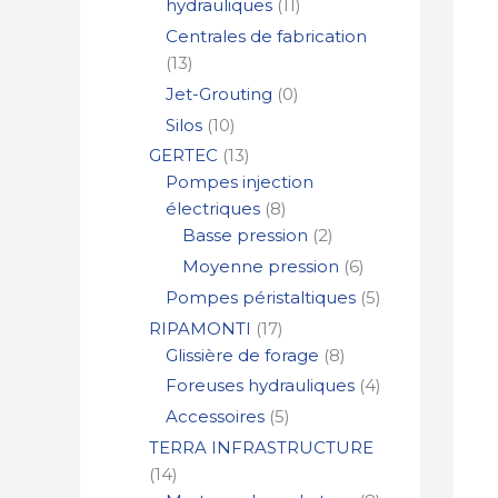
hydrauliques
11
Centrales de fabrication
13
Jet-Grouting
0
Silos
10
GERTEC
13
Pompes injection
électriques
8
Basse pression
2
Moyenne pression
6
Pompes péristaltiques
5
RIPAMONTI
17
Glissière de forage
8
Foreuses hydrauliques
4
Accessoires
5
TERRA INFRASTRUCTURE
14