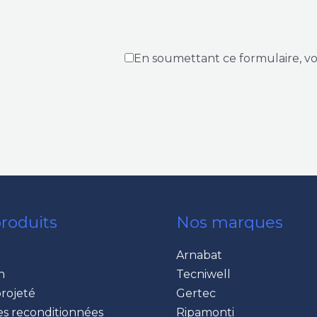
En soumettant ce formulaire, v
roduits
Nos marques
Arnabat
n
Tecniwell
rojeté
Gertec
s reconditionnées
Ripamonti