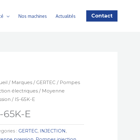
Contact
té
Nos machines
Actualités
ueil
/
Marques
/
GERTEC
/
Pompes
ction électriques
/
Moyenne
ssion
/ IS-65K-E
S-65K-E
gories :
GERTEC
,
INJECTION
,
enne pression
,
Pompes injection