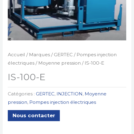
Accueil
/
Marques
/
GERTEC
/
Pompes injection
électriques
/
Moyenne pression
/ IS-100-E
IS-100-E
Catégories :
GERTEC
,
INJECTION
,
Moyenne
pression
,
Pompes injection électriques
Nous contacter