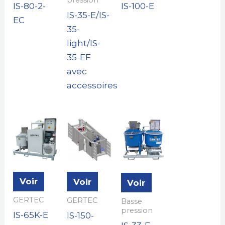
IS-80-2-
IS-100-E
IS-35-E/IS-
EC
35-
light/IS-
35-EF
avec
accessoires
Voir
Voir
Voir
GERTEC
GERTEC
Basse
pression
IS-65K-E
IS-150-