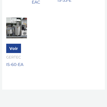
IS-33-E
EAC
Voir
GERTEC
IS-60-EA