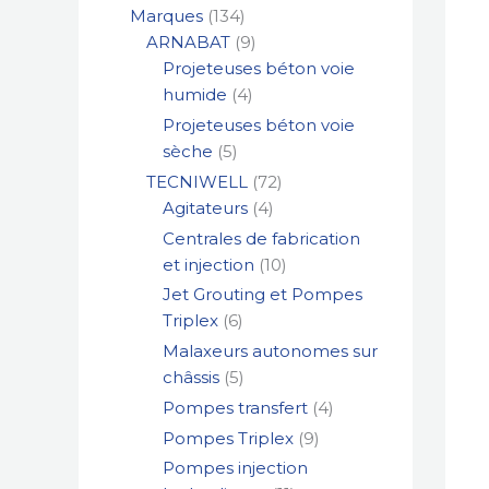
Marques
134
ARNABAT
9
Projeteuses béton voie
humide
4
Projeteuses béton voie
sèche
5
TECNIWELL
72
Agitateurs
4
Centrales de fabrication
et injection
10
Jet Grouting et Pompes
Triplex
6
Malaxeurs autonomes sur
châssis
5
Pompes transfert
4
Pompes Triplex
9
Pompes injection