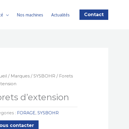
Contact
té
Nos machines
Actualités
ueil
/
Marques
/
SYSBOHR
/ Forets
xtension
orets d’extension
gories :
FORAGE
,
SYSBOHR
ous contacter