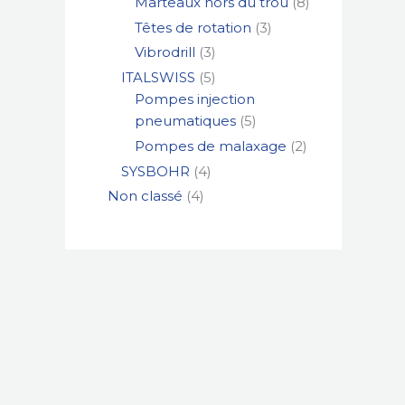
Marteaux hors du trou
8
Têtes de rotation
3
Vibrodrill
3
ITALSWISS
5
Pompes injection
pneumatiques
5
Pompes de malaxage
2
SYSBOHR
4
Non classé
4