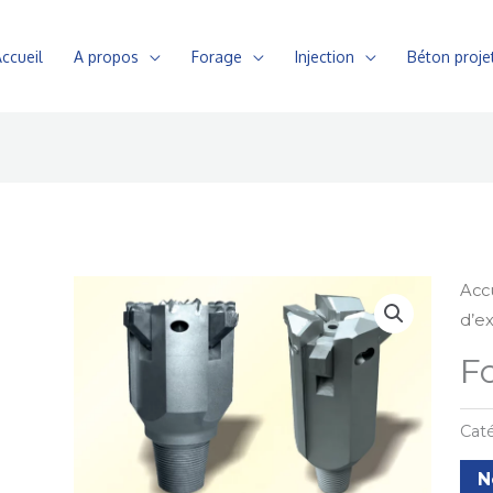
ccueil
A propos
Forage
Injection
Béton proje
Acc
d’e
F
Caté
N