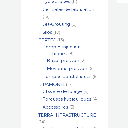
hydrauliques
11
Centrales de fabrication
13
Jet-Grouting
0
Silos
10
GERTEC
13
Pompes injection
électriques
8
Basse pression
2
Moyenne pression
6
Pompes péristaltiques
5
RIPAMONTI
17
Glissière de forage
8
Foreuses hydrauliques
4
Accessoires
5
TERRA INFRASTRUCTURE
14