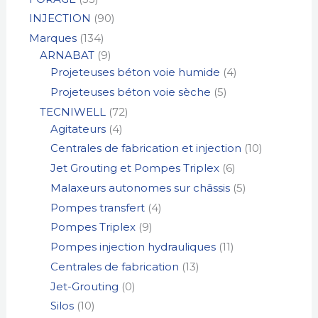
s
INJECTION
90
Marques
134
ARNABAT
9
Projeteuses béton voie humide
4
Projeteuses béton voie sèche
5
TECNIWELL
72
Agitateurs
4
Centrales de fabrication et injection
10
Jet Grouting et Pompes Triplex
6
Malaxeurs autonomes sur châssis
5
Pompes transfert
4
Pompes Triplex
9
Pompes injection hydrauliques
11
Centrales de fabrication
13
Jet-Grouting
0
Silos
10