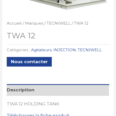
Accueil
/
Marques
/
TECNIWELL
/ TWA 12
TWA 12
Catégories :
Agitateurs
,
INJECTION
,
TECNIWELL
Nous contacter
Description
TWA 12 HOLDING TANK
Télécharger la fiche produit