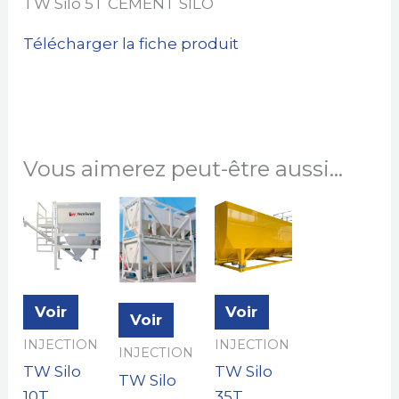
TW Silo 5T CEMENT SILO
Télécharger la fiche produit
Vous aimerez peut-être aussi…
Voir
Voir
Voir
INJECTION
INJECTION
INJECTION
TW Silo
TW Silo
TW Silo
10T
35T