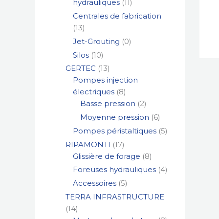
hydrauliques
11
Centrales de fabrication
13
Jet-Grouting
0
Silos
10
GERTEC
13
Pompes injection
électriques
8
Basse pression
2
Moyenne pression
6
Pompes péristaltiques
5
RIPAMONTI
17
Glissière de forage
8
Foreuses hydrauliques
4
Accessoires
5
TERRA INFRASTRUCTURE
14