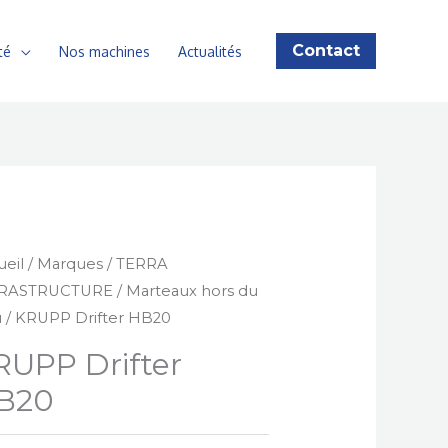
Contact
té
Nos machines
Actualités
ueil
/
Marques
/
TERRA
FRASTRUCTURE
/
Marteaux hors du
u
/ KRUPP Drifter HB20
RUPP Drifter
B20