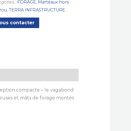
gories :
FORAGE
,
Marteaux hors
trou
,
TERRA INFRASTRUCTURE
ous contacter
ception compacte – le vagabond
oreuses et mâts de forage montés