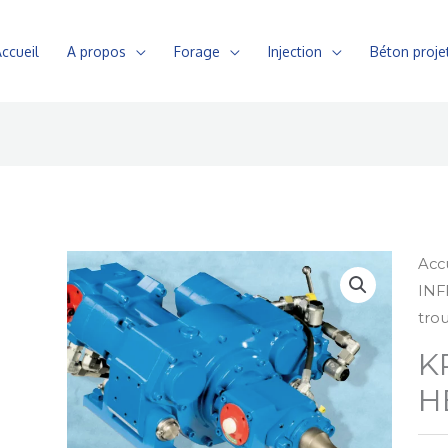
ccueil
A propos
Forage
Injection
Béton proje
Acc
IN
tro
K
H