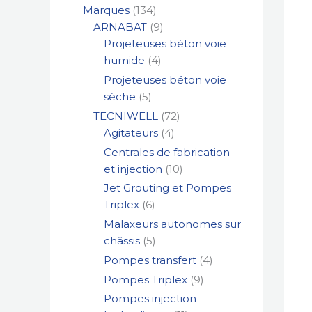
Marques
134
ARNABAT
9
Projeteuses béton voie
humide
4
Projeteuses béton voie
sèche
5
TECNIWELL
72
Agitateurs
4
Centrales de fabrication
et injection
10
Jet Grouting et Pompes
Triplex
6
Malaxeurs autonomes sur
châssis
5
Pompes transfert
4
Pompes Triplex
9
Pompes injection