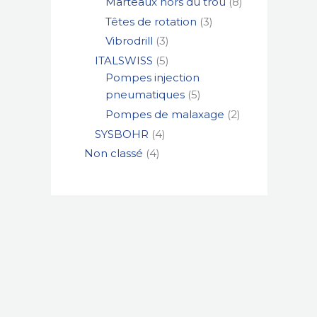
Marteaux hors du trou
8
Têtes de rotation
3
Vibrodrill
3
ITALSWISS
5
Pompes injection
pneumatiques
5
Pompes de malaxage
2
SYSBOHR
4
Non classé
4