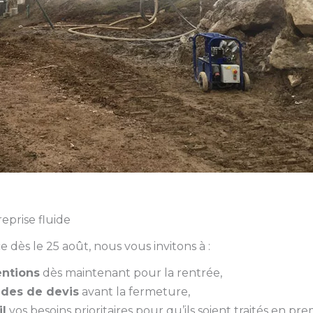
eprise fluide
 dès le 25 août, nous vous invitons à :
entions
dès maintenant pour la rentrée,
des de devis
avant la fermeture,
l
vos besoins prioritaires pour qu’ils soient traités en pre