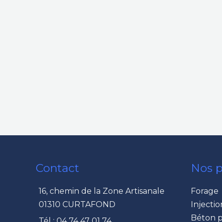
Contact
Nos p
16, chemin de la Zone Artisanale
Forage
01310 CURTAFOND
Injectio
Béton p
Tél : 04 74 47 01 74